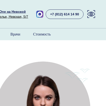
e One на Невской
+7 (812) 614 14 90
лье, Невская, 5/7
Врачи
Стоимость