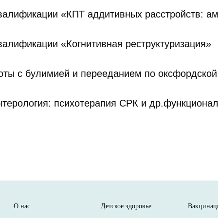
алификации «КПТ аддитивных расстройств: ам
алификации «Когнитивная реструктуризация»
оты с булимией и перееданием по оксфордско
нтерология: психотерапия СРК и др.функциона
О нас
Детское здоровье
Вакцинац