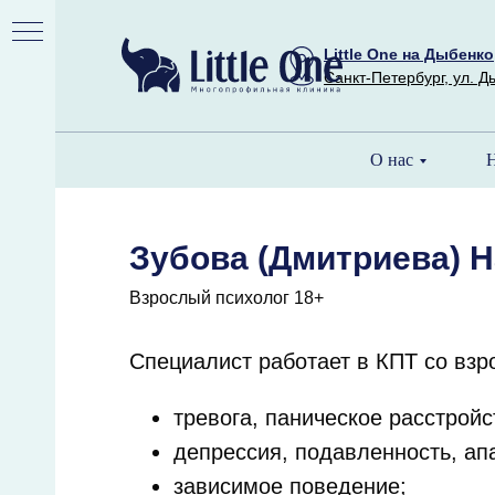
Little One на Дыбенко
Санкт-Петербург, ул. Д
О нас
Н
Зубова (Дмитриева) 
Взрослый психолог 18+
Специалист работает в КПТ со взр
тревога, паническое расстрой
депрессия, подавленность, ап
зависимое поведение;