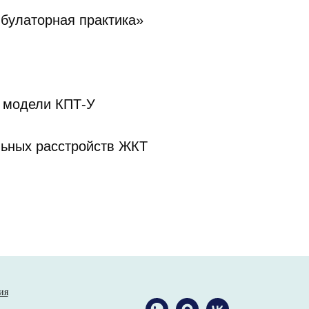
булаторная практика»
й модели КПТ-У
льных расстройств ЖКТ
ия