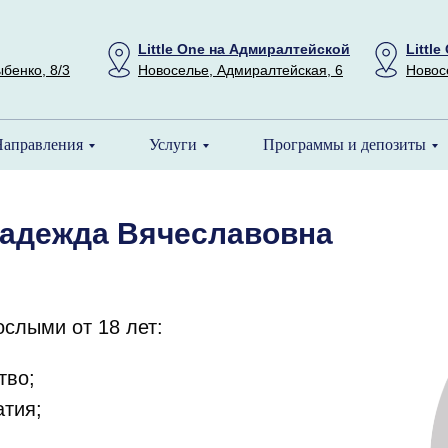
Little One на Адмиралтейской
Littl
ыбенко, 8/3
Новоселье, Адмиралтейская, 6
Новосе
аправления
Услуги
Программы и депозиты
Надежда Вячеславовна
ослыми от 18 лет:
ство;
атия;