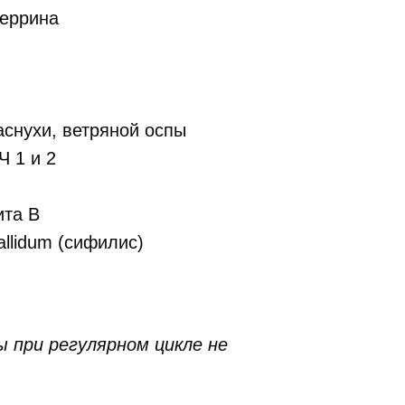
еррина
аснухи, ветряной оспы
Ч 1 и 2
ита В
allidum (сифилис)
 при регулярном цикле не