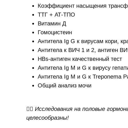
Коэффициент насыщения трансф
ТТГ + АТ-ТПО
Витамин Д
Гомоцистеин
Антитела Ig G к вирусам кори, кр
Антитела к ВИЧ 1 и 2, антиген ВИ
HBs-антиген качественный тест
Антитела Ig M и G к вирусу гепат
Антитела Ig M и G к Treponema P
Общий анализ мочи
👉🏻
Исследования на половые гормоны
целесообразны!